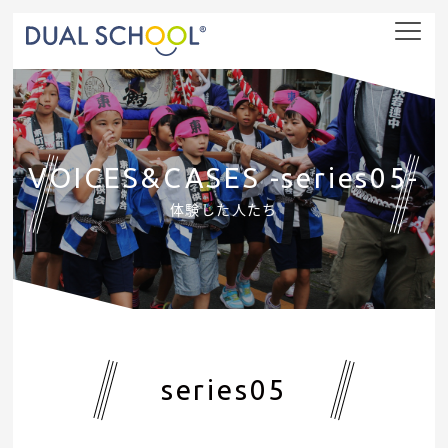
nav
VOICES&CASES -series05-
体験した人たち
series05