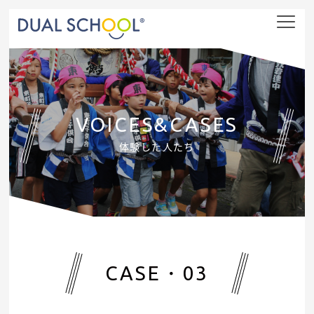
nav
VOICES&CASES
体験した人たち
CASE・03