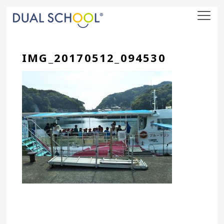
nav
IMG_20170512_094530