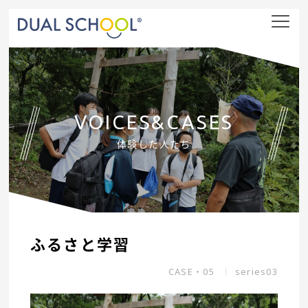
nav
VOICES&CASES
体験した人たち
ふるさと学習
CASE・05
series03