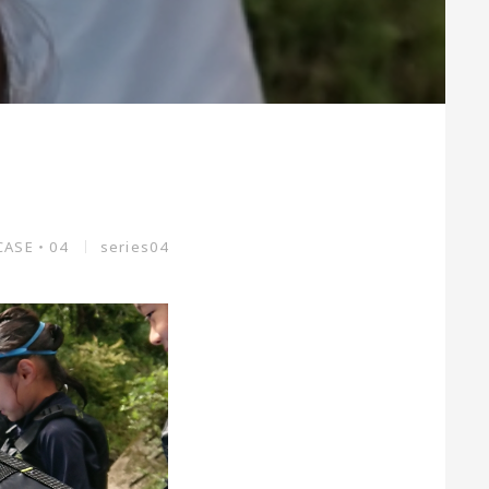
CASE・04
series04