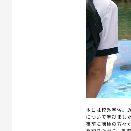
本日は校外学習。
について学びまし
事前に講師の方々
を聞きながら、観