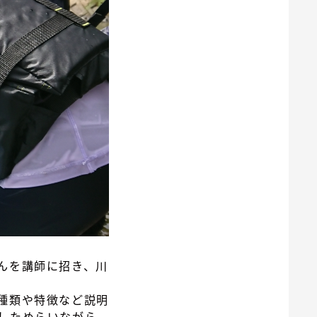
んを講師に招き、川
種類や特徴など説明
しためらいながら