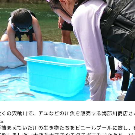
近くの宍喰川で、アユなどの川魚を販売する海部川商店さ
た。
が捕まえていた川の生き物たちをビニールプールに放し、
察をしました。大きなナマズやモクズガニもいたため、少