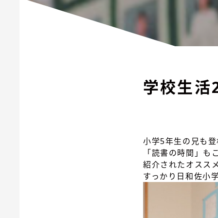
学校生活
小学5年生の兄も
「読書の時間」も
紹介されたオスス
すっかり日和佐小