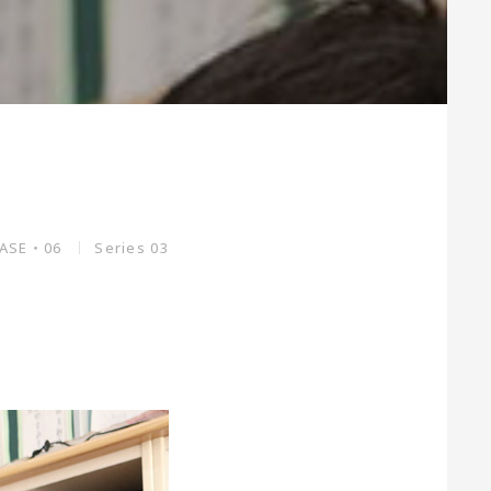
ASE・06
Series 03