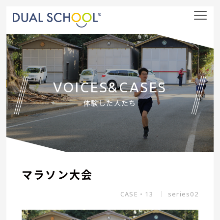
nav
VOICES&CASES
体験した人たち
マラソン大会
CASE・13
series02