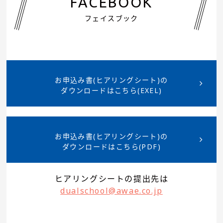
FACEBOOK
2024年度デュアルスクール第7弾記事を公開し
ました。
フェイスブック
2024.11.18
新着情報
2024年度デュアルスクール第6弾記事を公開し
ました。
お申込み書(ヒアリングシート)の
ダウンロードはこちら(EXEL)
2024.11.11
新着情報
2024年度デュアルスクール第5弾記事を公開し
ました。
お申込み書(ヒアリングシート)の
ダウンロードはこちら(PDF)
2024.11.07
新着情報
ヒアリングシートの提出先は
2024年度デュアルスクール第4弾記事を公開し
dualschool@awae.co.jp
ました。